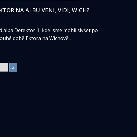
KTOR NA ALBU VENI, VIDI, WICH?
d alba Detektor II, kde jsme mohli slyšet po
louhé době Ektora na Wichově...
1
2