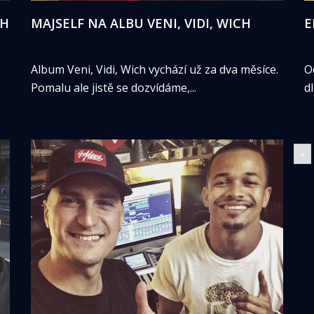
CH
MAJSELF NA ALBU VENI, VIDI, WICH
E
Album Veni, Vidi, Wich vychází už za dva měsíce.
O
Pomalu ale jistě se dozvídáme,...
d
«