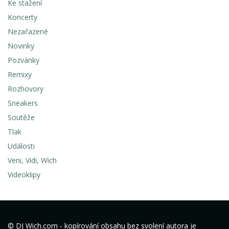
Ke stažení
Koncerty
Nezařazené
Novinky
Pozvánky
Remixy
Rozhovory
Sneakers
Soutěže
Tlak
Události
Veni, Vidi, Wich
Videoklipy
© DJ Wich.com - kopírování obsahu bez svolení autora je