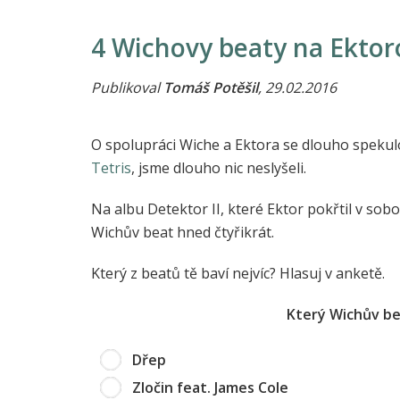
4 Wichovy beaty na Ektoro
Publikoval
Tomáš Potěšil
, 29.02.2016
O spolupráci Wiche a Ektora se dlouho spekul
Tetris
, jsme dlouho nic neslyšeli.
Na albu Detektor II, které Ektor pokřtil v so
Wichův beat hned čtyřikrát.
Který z beatů tě baví nejvíc? Hlasuj v anketě.
Který Wichův bea
Dřep
Zločin feat. James Cole