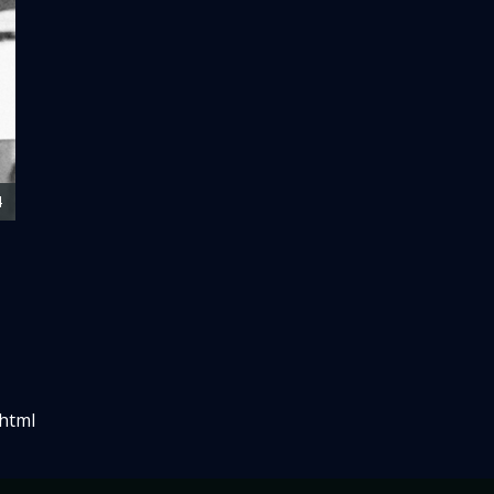
4
.html