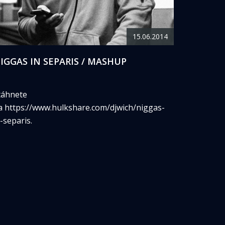
15.06.2014
IGGAS IN SEPARIS / MASHUP
táhnete
a https://www.hulkshare.com/djwich/niggas-
n-separis.