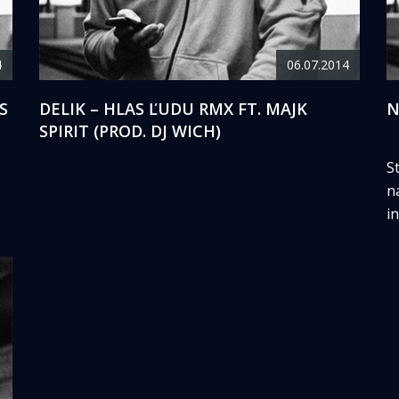
4
06.07.2014
S
DELIK – HLAS ĽUDU RMX FT. MAJK
N
SPIRIT (PROD. DJ WICH)
S
n
i