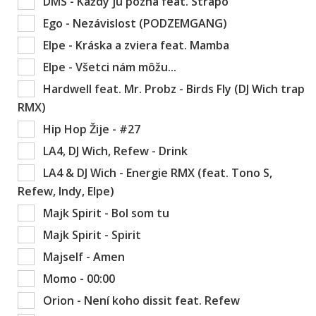
DMS - Každý ju pozná feat. Strapo
Ego - Nezávislost (PODZEMGANG)
Elpe - Kráska a zviera feat. Mamba
Elpe - Všetci nám môžu...
Hardwell feat. Mr. Probz - Birds Fly (DJ Wich trap
RMX)
Hip Hop Žije - #27
LA4, DJ Wich, Refew - Drink
LA4 & DJ Wich - Energie RMX (feat. Tono S,
Refew, Indy, Elpe)
Majk Spirit - Bol som tu
Majk Spirit - Spirit
Majself - Amen
Momo - 00:00
Orion - Není koho dissit feat. Refew