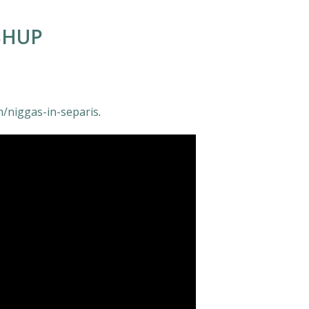
SHUP
h/niggas-in-separis
.