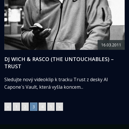
16.03.2011
DJ WICH & RASCO (THE UNTOUCHABLES) –
TRUST
Sledujte nový videoklip k tracku Trust z desky Al
Capone´s Vault, která vyšla koncem...
«
1
2
3
4
5
»