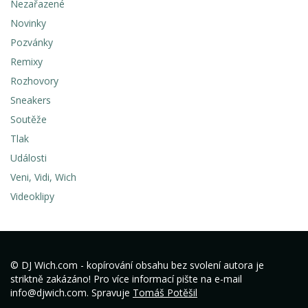
Nezařazené
Novinky
Pozvánky
Remixy
Rozhovory
Sneakers
Soutěže
Tlak
Události
Veni, Vidi, Wich
Videoklipy
© DJ Wich.com - kopírování obsahu bez svolení autora je
striktně zakázáno! Pro více informací pište na e-mail
info@djwich.com. Spravuje
Tomáš Potěšil