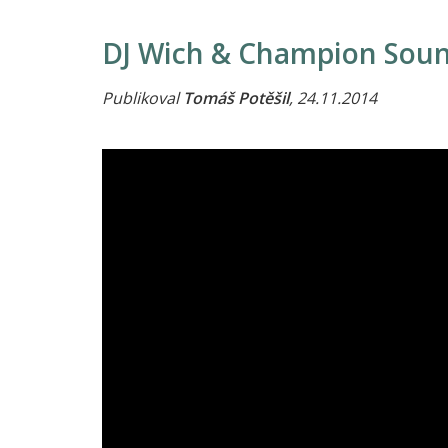
DJ Wich & Champion Soun
Publikoval
Tomáš Potěšil
, 24.11.2014