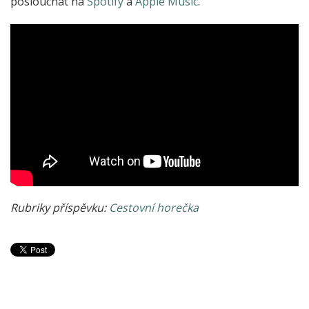
poslouchat na
Spotify
a
Apple Music
.
Rubriky příspěvku:
Cestovní horečka