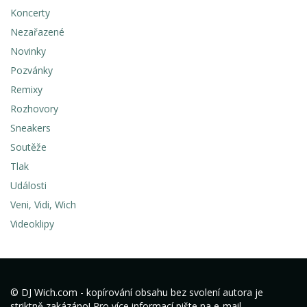
Koncerty
Nezařazené
Novinky
Pozvánky
Remixy
Rozhovory
Sneakers
Soutěže
Tlak
Události
Veni, Vidi, Wich
Videoklipy
© DJ Wich.com - kopírování obsahu bez svolení autora je
striktně zakázáno! Pro více informací pište na e-mail