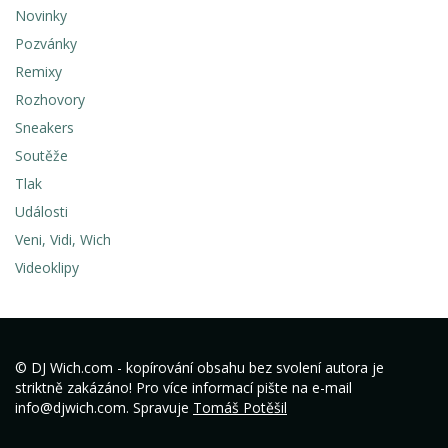
Novinky
Pozvánky
Remixy
Rozhovory
Sneakers
Soutěže
Tlak
Události
Veni, Vidi, Wich
Videoklipy
© DJ Wich.com - kopírování obsahu bez svolení autora je
striktně zakázáno! Pro více informací pište na e-mail
info@djwich.com. Spravuje
Tomáš Potěšil