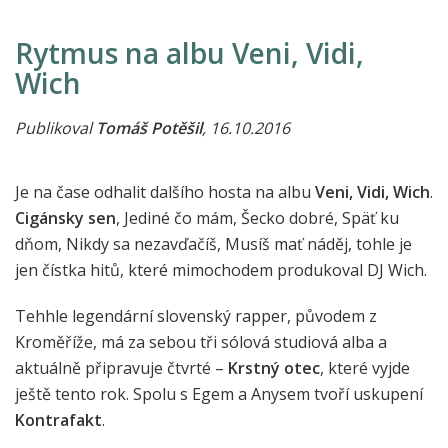
Rytmus na albu Veni, Vidi,
Wich
Publikoval
Tomáš Potěšil
, 16.10.2016
Je na čase odhalit dalšího hosta na albu
Veni, Vidi, Wich
.
Cigánsky sen
, Jediné čo mám, Šecko dobré, Späť ku
dňom, Nikdy sa nezavďačíš, Musíš mať náděj, tohle je
jen čístka hitů, které mimochodem produkoval DJ Wich.
Tehhle legendární slovenský rapper, původem z
Kroměříže, má za sebou tři sólová studiová alba a
aktuálně připravuje čtvrté –
Krstný otec
, které vyjde
ještě tento rok. Spolu s Egem a Anysem tvoří uskupení
Kontrafakt
.