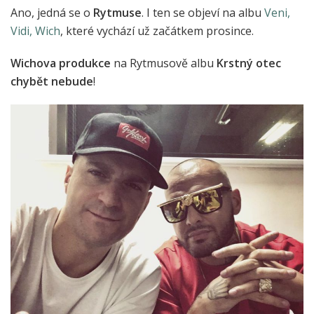
Ano, jedná se o
Rytmuse
. I ten se objeví na albu
Veni,
Vidi, Wich
, které vychází už začátkem prosince.
Wichova produkce
na Rytmusově albu
Krstný otec
chybět nebude
!