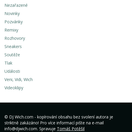
Nezařazené
Novinky
Pozvánky
Remixy
Rozhovory
Sneakers
Soutěže
Tlak
Události
Veni, Vidi, Wich
Videoklipy
© DJ Wich.com - kopírování obsahu bez svolení autora je
striktně zakázáno! Pro více informací pište na e-mail
info@djwich.com. Spravuje
Tomáš Potěšil