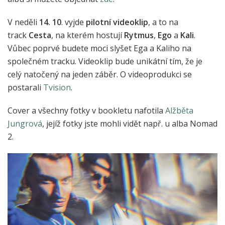
V neděli
14. 10
. vyjde
pilotní videoklip
, a to na
track
Cesta
, na kterém hostují
Rytmus
,
Ego
a
Kali
.
Vůbec poprvé budete moci slyšet Ega a Kaliho na
společném tracku. Videoklip bude unikátní tím, že je
celý natočený na jeden záběr. O videoprodukci se
postarali
Tvision
.
Cover a všechny fotky v bookletu nafotila
Alžběta
Jungrová
, jejíž fotky jste mohli vidět např. u alba Nomad
2.