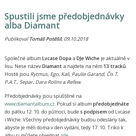
Spustili jsme předobjednávky
alba Diamant
Publikoval
Tomáš Potěšil
, 09.10.2018
Společné album
Lvcase Dopa
a
DJe Wiche
je aktuálně v
lisu. Nese název
Diamant
a najdete na něm
13 tracků
.
Hosté jsou
Rytmus
,
Ego
,
Kali
,
Paulie Garand
,
Čis T
,
P.A.T.
,
Separ
,
Dara Rolins
a
Refew
.
Předobjednávky jsou spuštěné na
www.diamantalbum.cz
. Pokud si album
předobjednáte
do pátku 12. 10. do půlnoci, bude
s podpisem
od Lvcase
i Wiche. Všechny předobjednávky budou odeslány tak,
abyste je měli doma v den vydání, tedy 17. 10. Triko k
albu si můžete objednat
zde
.