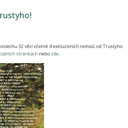
rustyho!
poslechu 32 věcí včetně 4 exkluzivních remixů od Trustyho.
iciálních stránkách
nebo
zde
.