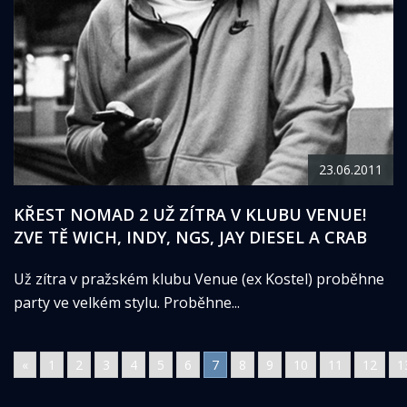
23.06.2011
KŘEST NOMAD 2 UŽ ZÍTRA V KLUBU VENUE!
ZVE TĚ WICH, INDY, NGS, JAY DIESEL A CRAB
Už zítra v pražském klubu Venue (ex Kostel) proběhne
party ve velkém stylu. Proběhne...
«
1
2
3
4
5
6
7
8
9
10
11
12
1