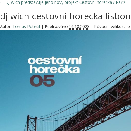
←
DJ Wich představuje jeho nový projekt Cestovní horečka / Paříž
dj-wich-cestovni-horecka-lisbon
Autor:
Tomáš Potěšil
|
Publikováno
16.10.2023
|
Původní velikost je